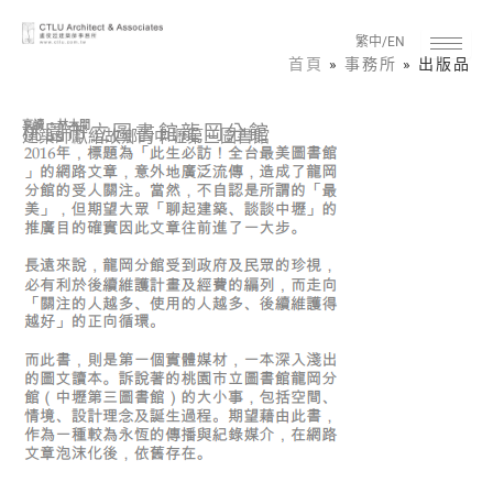
跳至主要內容
繁中/EN
首頁
»
事務所
» 出版品
享讀 。林木間
桃園市立圖書館龍岡分館
建築師獻給故鄉的中壢第三圖書館