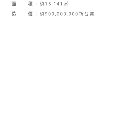
面 積
|
約15,141㎡
造 價
|
約900,000,000新台幣