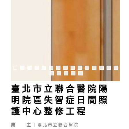
0
1
2
3
4
5
6
7
8
9
0
臺北市立聯合醫院陽
明院區失智症日間照
護中心整修工程
業 主
|
臺北市立聯合醫院