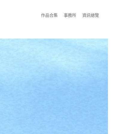
作品合集
事務所
資訊總覽